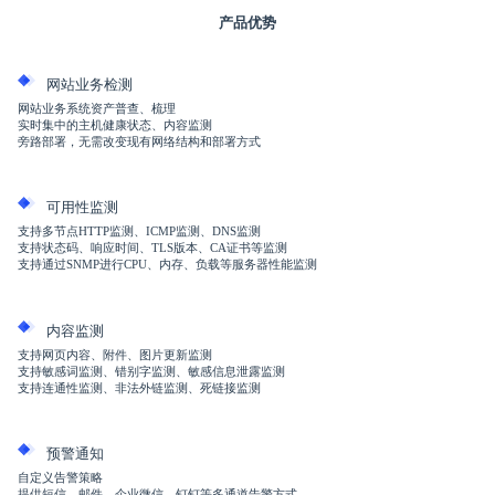
产品优势
网站业务检测
网站业务系统资产普查、梳理
实时集中的主机健康状态、内容监测
旁路部署，无需改变现有网络结构和部署方式
可用性监测
支持多节点HTTP监测、ICMP监测、DNS监测
支持状态码、响应时间、TLS版本、CA证书等监测
支持通过SNMP进行CPU、内存、负载等服务器性能监测
内容监测
支持网页内容、附件、图片更新监测
支持敏感词监测、错别字监测、敏感信息泄露监测
支持连通性监测、非法外链监测、死链接监测
预警通知
自定义告警策略
提供短信、邮件、企业微信、钉钉等多通道告警方式